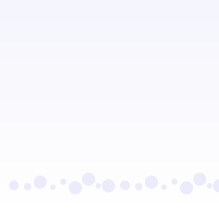
Seau et serpillère
Utilisé pour le lavage des sols, à remplir avec de
l’eau et du produit adapté.
Microfibres et chiffons
Pour le dépoussiérage et le nettoyage sans traces
des surfaces.
Sacs poubelle de rechange
Pour le remplacement des sacs usagés dans les
poubelles des différentes zones.