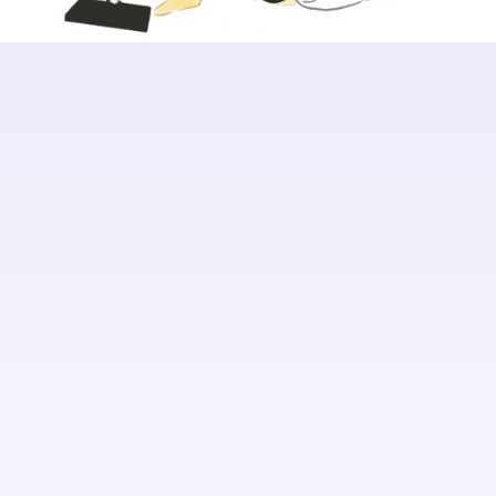
Produits nettoyants
Pour désinfecter et nettoyer toutes les surfaces
(sols, sanitaires, bureaux, etc).
Aspirateur fonctionnel
Nécessaire pour dépoussiérer moquettes, tapis et
sols.