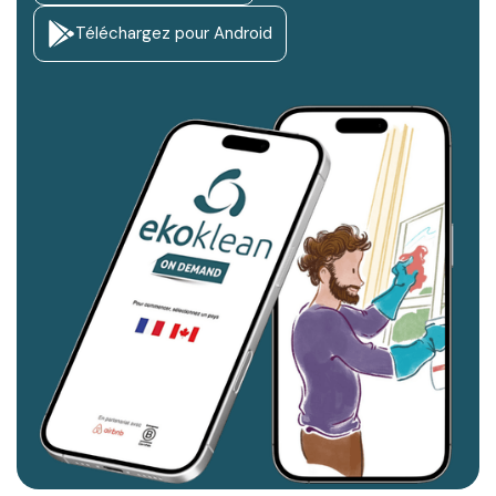
que l’Ekokleaner puisse intervenir.
Téléchargez pour Android